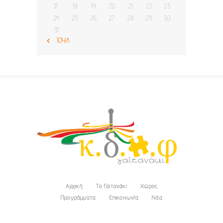
17
18
19
20
21
22
23
24
25
26
27
28
29
30
31
« ΙΟΎΛ
Αρχική
Το Γαϊτανάκι
Χώρος
Προγράμματα
Επικοινωνία
Νέα