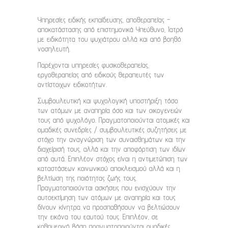
Υπηρεσίες ειδικής εκπαίδευσης, αποθεραπείας –
αποκατάστασης από επιστημονικά Υπεύθυνο, Ιατρό
με ειδικότητα του ψυχιάτρου αλλά και από βοηθό
νοσηλευτή.
Παρέχονται υπηρεσίες φυσικοθεραπείας,
εργοθεραπείας από ειδικούς θεραπευτές των
αντίστοιχων ειδικοτήτων.
Συμβουλευτική και ψυχολογική υποστήριξη τόσο
των ατόμων με αναπηρία όσο και των οικογενειών
τους από ψυχολόγο. Πραγματοποιούνται ατομικές και
ομαδικές συνεδρίες / συμβουλευτικές συζητήσεις με
στόχο την αναγνώριση των συναισθημάτων και την
διαχείρισή τους, αλλά και την αποφόρτιση των ιδίων
από αυτά. Επιπλέον στόχος είναι η αντιμετώπιση των
καταστάσεων κοινωνικού αποκλεισμού αλλά και η
βελτίωση της ποιότητας ζωής τους.
Πραγματοποιούνται ασκήσεις που ενισχύουν την
αυτοεκτίμηση των ατόμων με αναπηρία και τους
δίνουν κίνητρα να προσπαθήσουν να βελτιώσουν
την εικόνα του εαυτού τους. Επιπλέον, σε
καθημερινή βάση πραγματοποιούνται ομαδικές