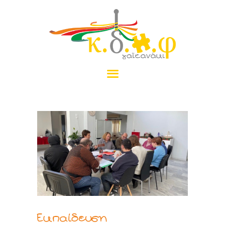
ΑΡΧΙΚΉ
ΤΟ ΓΑΪΤΑΝΆΚΙ
ΠΡΟΓΡΆΜΜΑΤΑ
ΝΈΑ
ΠΡΑΜΑΤΈΛΙΑ
ΕΠΙΚΟΙΝΩΝΊΑ
ΔΩΡΕΆ
Εκπαίδευση