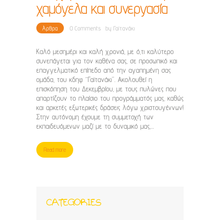
χαμόγελα και συνεργασία
Άρθρα
0
Comments
by
Γαϊτανάκι
Καλό μεσημέρι και καλή χρονιά, με ό,τι καλύτερο
συνεπάγεται για τον καθένα σας, σε προσωπικό και
επαγγελματικό επίπεδο από την αγαπημένη σας
ομάδα, του κδηφ “Γαϊτανάκι”. Ακολουθεί η
επισκόπηση του Δεκεμβρίου, με τους πυλώνες που
απαρτίζουν το πλαίσιο του προγράμματός μας, καθώς
και αρκετές εξωτερικές δράσεις λόγω χριστουγέννων!
Στην αυτόνομη έχουμε τη συμμετοχή των
εκπαιδευόμενων μαζί με το δυναμικό μας,…
Read more
CATEGORIES