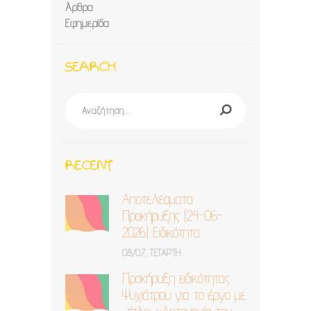
Άρθρα
Εφημερίδα
SEARCH
Αναζήτηση
για:
RECENT
Αποτελέσματα
Προκήρυξης (24-06-
2026) Ειδικότητα:
Ψυχίατρος
08/07, ΤΕΤΆΡΤΗ
Προκήρυξη ειδικότητας
Ψυχιάτρου για το έργο με