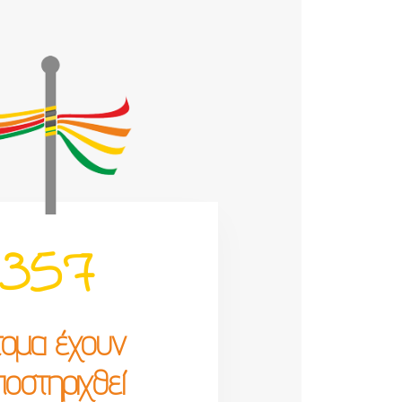
357
τομα έχουν
ποστηριχθεί