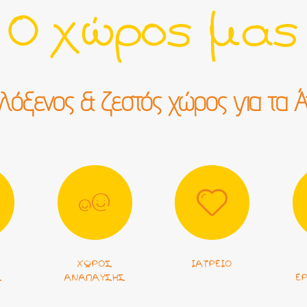
Ο χώρος μας
ιλόξενος & ζεστός χώρος για τα Ά
ΧΏΡΟΣ
ΙΑΤΡΕΊΟ
Σ
ΑΝΆΠΑΥΣΗΣ
Ε