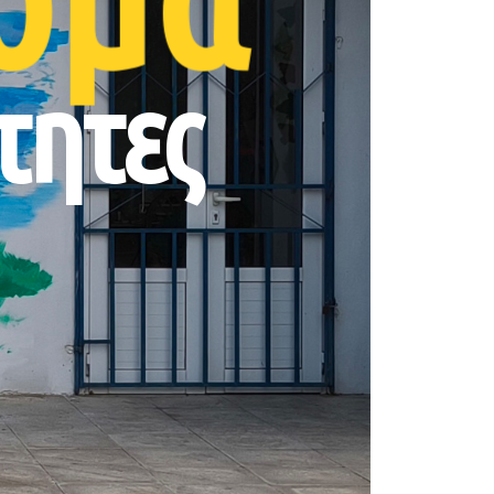
τητες