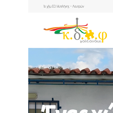
1ο χλμ Ε.Ο. Μυτιλήνης - Λουτρών