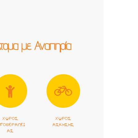
τομα με Αναπηρία
ΧΏΡΟΣ
ΧΏΡΟΣ
ΡΓΟΘΕΡΑΠΕΊ
ΆΣΚΗΣΗΣ
ΑΣ