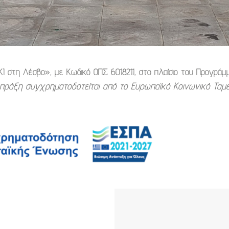
 στη Λέσβο», με Κωδικό ΟΠΣ 6018211, στο πλαίσιο του Προγράμμ
πράξη συγχρηματοδοτείται από το Ευρωπαϊκό Κοινωνικό Ταμε