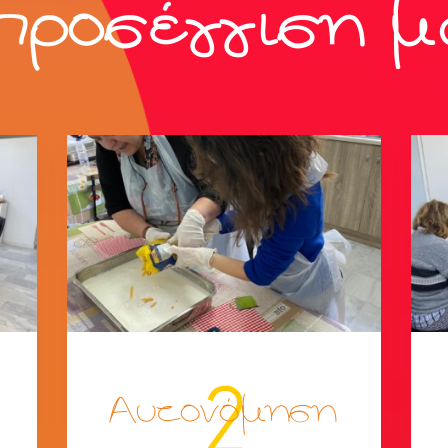
 προσέγγιση μ
2
Αυτονόμηση