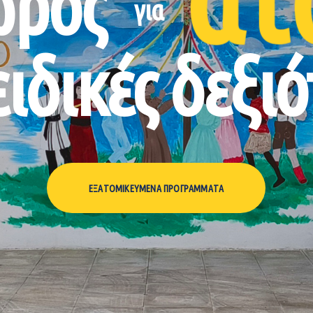
ώρος
για
ειδικές δεξιό
ΕΞΑΤΟΜΙΚΕΥΜΈΝΑ ΠΡΟΓΡΆΜΜΑΤΑ