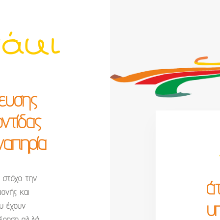
νάκι
ρευσης
ντίδας
ναπηρία
ε στόχο την
ά
ονής και
υ
υ έχουν
τέρηση αλλά