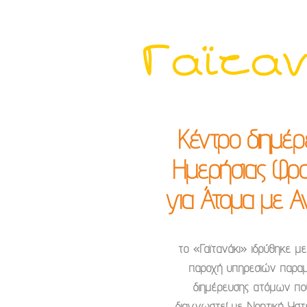
Γαϊτα
Κέντρο διημέ
Ημερήσιας Φρο
για Άτομα με Α
το «Γαϊτανάκι» ιδρύθηκε μ
παροχή υπηρεσιών παραμ
διημέρευσης ατόμων πο
διαγνωστεί με Νοητική Υσ