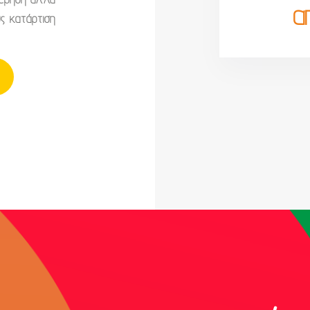
α
ς κατάρτιση