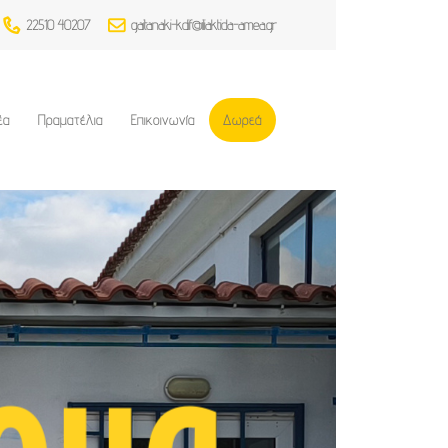
22510 40207
gaitanaki-kdif@iliaktida-amea.gr
έα
Πραματέλια
Επικοινωνία
Δωρεά
ομα