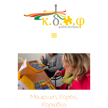
ΑΡΧΙΚΉ
ΤΟ ΓΑΪΤΑΝΆΚΙ
ΠΡΟΓΡΆΜΜΑΤΑ
ΝΈΑ
ΠΡΑΜΑΤΈΛΙΑ
ΕΠΙΚΟΙΝΩΝΊΑ
ΔΩΡΕΆ
Μουσική, Χορός,
Χορωδία