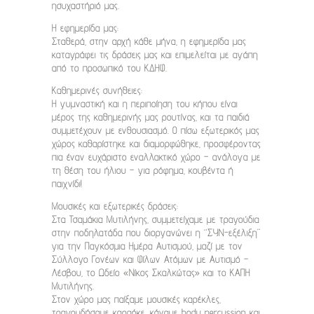
ησυχαστήριό μας.
Η εφημερίδα μας:
Σταθερά, στην αρχή κάθε μήνα, η εφημερίδα μας
καταγράφει τις δράσεις μας και επιμελείται με αγάπη
από το προσωπικό του ΚΔΗΦ.
Καθημερινές συνήθειες:
Η γυμναστική και η περιποίηση του κήπου είναι
μέρος της καθημερινής μας ρουτίνας, και τα παιδιά
συμμετέχουν με ενθουσιασμό. Ο πίσω εξωτερικός μας
χώρος καθαρίστηκε και διαμορφώθηκε, προσφέροντας
πια έναν ευχάριστο εναλλακτικό χώρο – ανάλογα με
τη θέση του ήλιου – για ρόφημα, κουβέντα ή
παιχνίδι!
Μουσικές και εξωτερικές δράσεις:
Στα Τσαμάκια Μυτιλήνης, συμμετείχαμε με τραγούδια
στην ποδηλατάδα που διοργανώνει η “ΣΥΝ-εξέλιξη”
για την Παγκόσμια Ημέρα Αυτισμού, μαζί με τον
Σύλλογο Γονέων και Φίλων Ατόμων με Αυτισμό –
Λέσβου, το Ωδείο «Νίκος Σκαλκώτας» και το ΚΑΠΗ
Μυτιλήνης.
Στον χώρο μας παίξαμε μουσικές καρέκλες,
τραγουδήσαμε καραόκε, κάναμε body percussion και