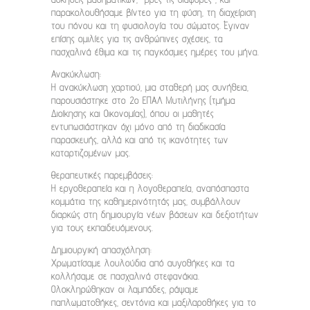
παρακολουθήσαμε βίντεο για τη φύση, τη διαχείριση
του πόνου και τη φυσιολογία του σώματος. Έγιναν
επίσης ομιλίες για τις ανθρώπινες σχέσεις, τα
πασχαλινά έθιμα και τις παγκόσμιες ημέρες του μήνα.
Ανακύκλωση:
Η ανακύκλωση χαρτιού, μια σταθερή μας συνήθεια,
παρουσιάστηκε στο 2ο ΕΠΑΛ Μυτιλήνης (τμήμα
Διοίκησης και Οικονομίας), όπου οι μαθητές
εντυπωσιάστηκαν όχι μόνο από τη διαδικασία
παρασκευής, αλλά και από τις ικανότητες των
καταρτιζομένων μας.
Θεραπευτικές παρεμβάσεις:
Η εργοθεραπεία και η λογοθεραπεία, αναπόσπαστα
κομμάτια της καθημερινότητάς μας, συμβάλλουν
διαρκώς στη δημιουργία νέων βάσεων και δεξιοτήτων
για τους εκπαιδευόμενους.
Δημιουργική απασχόληση:
Χρωματίσαμε λουλούδια από αυγοθήκες και τα
κολλήσαμε σε πασχαλινά στεφανάκια.
Ολοκληρώθηκαν οι λαμπάδες, ράψαμε
παπλωματοθήκες, σεντόνια και μαξιλαροθήκες για το