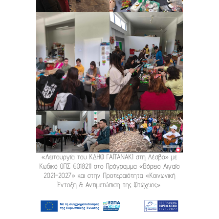
«Λειτουργία του ΚΔΗΦ ΓΑΪΤΑΝΑΚΙ στη Λέσβο» με
Κωδικό ΟΠΣ 6018211 στο Πρόγραμμα «Βόρειο Αιγαίο
2021-2027» και στην Προτεραιότητα «Κοινωνική
Ένταξη & Αντιμετώπιση της Φτώχειας».