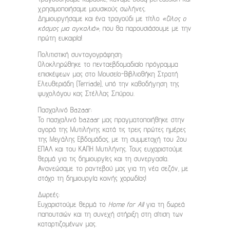
χρησιμοποιήσαμε μουσικούς σωλήνες.
Δημιουργήσαμε και ένα τραγούδι με τίτλο
«Όλος ο
κόσμος μια αγκαλιά»
, που θα παρουσιάσουμε με την
πρώτη ευκαιρία!
Πολιτιστική συνταγογράφηση:
Ολοκληρώθηκε το πενταεβδομαδιαίο πρόγραμμα
επισκέψεων μας στο Μουσείο-Βιβλιοθήκη Στρατή
Ελευθεριάδη (Terriade), υπό την καθοδήγηση της
ψυχολόγου κας Στέλλας Σπύρου.
Πασχαλινό Bazaar:
Το πασχαλινό bazaar μας πραγματοποιήθηκε στην
αγορά της Μυτιλήνης κατά τις τρεις πρώτες ημέρες
της Μεγάλης Εβδομάδας, με τη συμμετοχή του 2ου
ΕΠΑΛ και του ΚΑΠΗ Μυτιλήνης. Τους ευχαριστούμε
θερμά για τις δημιουργίες και τη συνεργασία.
Ανανεώσαμε το ραντεβού μας για τη νέα σεζόν, με
στόχο τη δημιουργία κοινής χορωδίας!
Δωρεές:
Ευχαριστούμε θερμά το
Home for All
για τη δωρεά
παπουτσιών και τη συνεχή στήριξη στη σίτιση των
καταρτιζομένων μας.