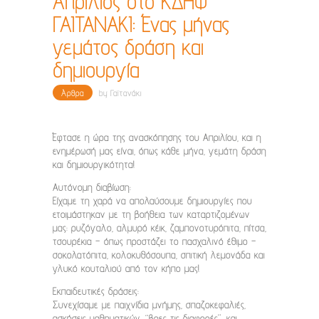
Απρίλιος στο ΚΔΗΦ
ΓΑΙΤΑΝΑΚΙ: Ένας μήνας
γεμάτος δράση και
δημιουργία
Άρθρα
by
Γαϊτανάκι
Έφτασε η ώρα της ανασκόπησης του Απριλίου, και η
ενημέρωσή μας είναι, όπως κάθε μήνα, γεμάτη δράση
και δημιουργικότητα!
Αυτόνομη διαβίωση:
Είχαμε τη χαρά να απολαύσουμε δημιουργίες που
ετοιμάστηκαν με τη βοήθεια των καταρτιζομένων
μας: ρυζόγαλο, αλμυρό κέικ, ζαμπονοτυρόπιτα, πίτσα,
τσουρέκια – όπως προστάζει το πασχαλινό έθιμο –
σοκολατόπιτα, κολοκυθόσουπα, σπιτική λεμονάδα και
γλυκό κουταλιού από τον κήπο μας!
Εκπαιδευτικές δράσεις:
Συνεχίσαμε με παιχνίδια μνήμης, σπαζοκεφαλιές,
ασκήσεις μαθηματικών, “βρες τις διαφορές”, και