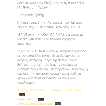
ωφελούμενου
στην Πράξη
«Λειτουργία του ΚΔΗΦ
ΓΑΪΤΑΝΑΚΙ στη Λέσβο»
1. Περιγραφή Πράξης
Η Πράξη αφορά την λειτουργία του Κέντρου
Διημέρευσης – Ημερήσιας Φροντίδας Κ.Δ.Η.Φ.
«ΓΑΙΤΑΝΑΚΙ» της ΗΛΙΑΚΤΙΔΑ Α.Μ.Κ.Ε. για άτομα με
νοητική υστέρηση μέσω παροχής ημερήσιας
φροντίδας.
Το Κ.Δ.Η.Φ. «ΓΑΙΤΑΝΑΚΙ» παρέχει υπηρεσίες φροντίδας
σε συνολικά
δέκα πέντε (15) ωφελούμενους
, με
Νοητική Υστέρηση
. Στόχοι
της πράξης είναι η
βελτίωση της ποιότητας ζωής των ατόμων με
αναπηρία που χρήζουν υποστηρικτικών υπηρεσιών, η
ενίσχυση της κοινωνικής συνοχής και η πρόληψη
φαινομένων περιθωριοποίησης και κοινωνικού
αποκλεισμού.
Πρόσκληση 2025-09-01 -προς-Ωφελούμενους-ΚΔΗΦ-Γαϊτανάκι
Λήψη
Υπεύθυνη δήλωση
Λήψη
Αίτηση Συμμετοχής ΚΔΗΦ Γαϊτανάκι
Λήψη