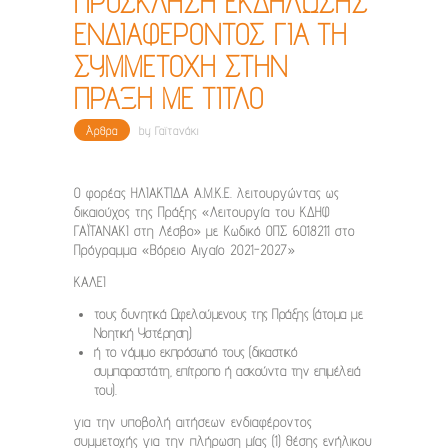
ΠΡΟΣΚΛΗΣΗ ΕΚΔΗΛΩΣΗΣ
ΕΝΔΙΑΦΕΡΟΝΤΟΣ ΓΙΑ ΤΗ
ΣΥΜΜΕΤΟΧΗ ΣΤΗΝ
ΠΡΑΞΗ ΜΕ ΤΙΤΛΟ
Άρθρα
by
Γαϊτανάκι
Ο φορέας ΗΛΙΑΚΤΙΔΑ Α.Μ.Κ.Ε. λειτουργώντας ως
δικαιούχος της Πράξης «Λειτουργία του ΚΔΗΦ
ΓΑΪΤΑΝΑΚΙ στη Λέσβο» με Κωδικό ΟΠΣ 6018211 στο
Πρόγραμμα «Βόρειο Αιγαίο 2021-2027»
ΚΑΛΕΙ
τους δυνητικά Ωφελούμενους της Πράξης (άτομα με
Νοητική Υστέρηση)
ή το νόμιμο εκπρόσωπό τους (δικαστικό
συμπαραστάτη, επίτροπο ή ασκούντα την επιμέλειά
του).
για την
υποβολή αιτήσεων
ενδιαφέροντος
συμμετοχής για την
πλήρωση μίας (1) θέσης ενήλικου