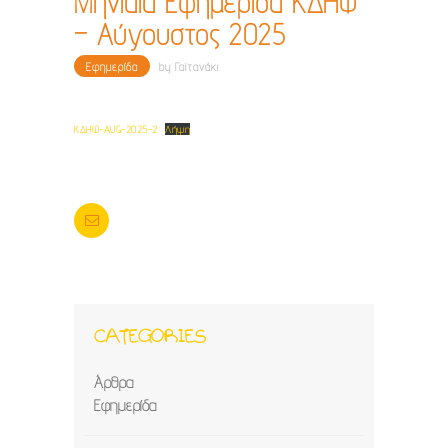
Μηνιαία Εφημερίδα ΚΔΗΦ
– Αύγουστος 2025
Εφημερίδα
by
Γαϊτανάκι
ΚΔΗΦ-AUG-2025-2
Λήψη
CATEGORIES
Άρθρα
Εφημερίδα