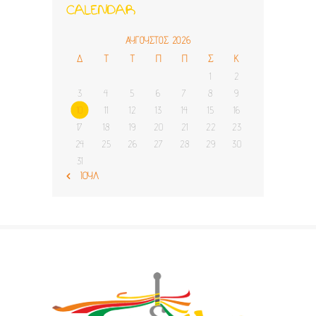
CALENDAR
ΑΎΓΟΥΣΤΟΣ 2026
Δ
Τ
Τ
Π
Π
Σ
Κ
1
2
3
4
5
6
7
8
9
10
11
12
13
14
15
16
17
18
19
20
21
22
23
24
25
26
27
28
29
30
31
« ΙΟΎΛ