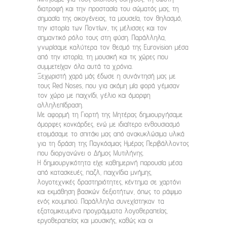
διατροφή και την προστασία του σώματός μας, τη
σημασία της οικογένειας, τα μουσεία, τον θηλασμό,
την ιστορία των Ποντίων, τις μέλισσες και τον
σημαντικό ρόλο τους στη φύση. Παράλληλα,
γνωρίσαμε καλύτερα τον θεσμό της Eurovision μέσα
από την ιστορία, τη μουσική και τις χώρες που
συμμετείχαν όλα αυτά τα χρόνια.
Ξεχωριστή χαρά μάς έδωσε η συνάντησή μας με
τους Red Noses, που για ακόμη μία φορά γέμισαν
τον χώρο με παιχνίδι, γέλιο και όμορφη
αλληλεπίδραση.
Με αφορμή τη Γιορτή της Μητέρας δημιουργήσαμε
όμορφες κονκάρδες, ενώ με ιδιαίτερο ενθουσιασμό
ετοιμάσαμε το σπιτάκι μας από ανακυκλώσιμα υλικά
για τη δράση της Παγκόσμιας Ημέρας Περιβάλλοντος
που διοργανώνει ο Δήμος Μυτιλήνης.
Η δημιουργικότητα είχε καθημερινή παρουσία μέσα
από κατασκευές, παζλ, παιχνίδια μνήμης,
λογοτεχνικές δραστηριότητες, κέντημα σε χαρτόνι
και εκμάθηση βασικών δεξιοτήτων, όπως το ράψιμο
ενός κουμπιού. Παράλληλα συνεχίστηκαν τα
εξατομικευμένα προγράμματα λογοθεραπείας,
εργοθεραπείας και μουσικής, καθώς και οι