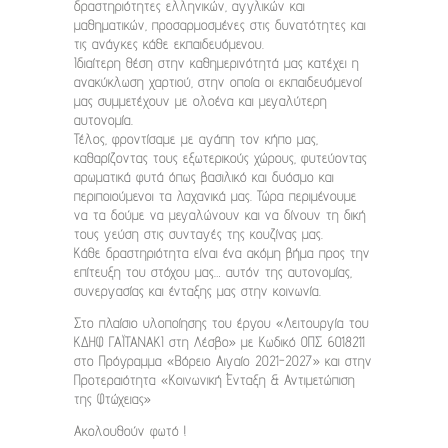
δραστηριότητες ελληνικών, αγγλικών και
μαθηματικών, προσαρμοσμένες στις δυνατότητες και
τις ανάγκες κάθε εκπαιδευόμενου.
Ιδιαίτερη θέση στην καθημερινότητά μας κατέχει η
ανακύκλωση χαρτιού, στην οποία οι εκπαιδευόμενοί
μας συμμετέχουν με ολοένα και μεγαλύτερη
αυτονομία.
Τέλος, φροντίσαμε με αγάπη τον κήπο μας,
καθαρίζοντας τους εξωτερικούς χώρους, φυτεύοντας
αρωματικά φυτά όπως βασιλικό και δυόσμο και
περιποιούμενοι τα λαχανικά μας. Τώρα περιμένουμε
να τα δούμε να μεγαλώνουν και να δίνουν τη δική
τους γεύση στις συνταγές της κουζίνας μας.
Κάθε δραστηριότητα είναι ένα ακόμη βήμα προς την
επίτευξη του στόχου μας… αυτόν της αυτονομίας,
συνεργασίας και ένταξης μας στην κοινωνία.
Στο πλαίσιο υλοποίησης του έργου «Λειτουργία του
ΚΔΗΦ ΓΑΪΤΑΝΑΚΙ στη Λέσβο» με Κωδικό ΟΠΣ 6018211
στο Πρόγραμμα «Βόρειο Αιγαίο 2021-2027» και στην
Προτεραιότητα «Κοινωνική Ένταξη & Αντιμετώπιση
της Φτώχειας»
Ακολουθούν φωτό !