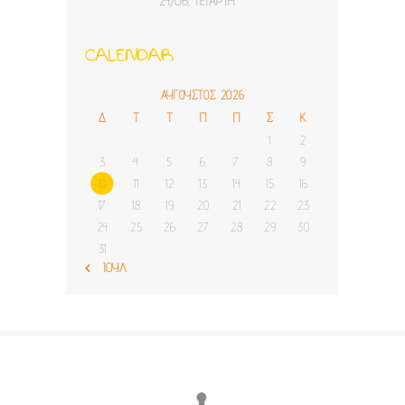
24/06, ΤΕΤΆΡΤΗ
Λέσβο» της ΗΛΙΑΚΤΙΔΑ
Α.Μ.Κ.Ε.
CALENDAR
ΑΎΓΟΥΣΤΟΣ 2026
Δ
Τ
Τ
Π
Π
Σ
Κ
1
2
3
4
5
6
7
8
9
10
11
12
13
14
15
16
17
18
19
20
21
22
23
24
25
26
27
28
29
30
31
« ΙΟΎΛ