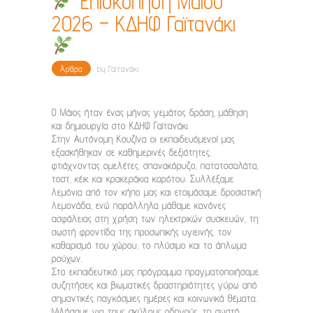
Επισκόπηση Μαΐου
2026 – ΚΔΗΦ Γαϊτανάκι
Άρθρα
by
Γαϊτανάκι
Ο Μάιος ήταν ένας μήνας γεμάτος δράση, μάθηση
και δημιουργία στο ΚΔΗΦ Γαϊτανάκι.
Στην Αυτόνομη Κουζίνα οι εκπαιδευόμενοί μας
εξασκήθηκαν σε καθημερινές δεξιότητες,
φτιάχνοντας ομελέτες, σπανακόρυζο, πατατοσαλάτα,
τοστ, κέικ και κρακεράκια καρότου. Συλλέξαμε
λεμόνια από τον κήπο μας και ετοιμάσαμε δροσιστική
λεμονάδα, ενώ παράλληλα μάθαμε κανόνες
ασφάλειας στη χρήση των ηλεκτρικών συσκευών, τη
σωστή φροντίδα της προσωπικής υγιεινής, τον
καθαρισμό του χώρου, το πλύσιμο και το άπλωμα
ρούχων.
Στο εκπαιδευτικό μας πρόγραμμα πραγματοποιήσαμε
συζητήσεις και βιωματικές δραστηριότητες γύρω από
σημαντικές παγκόσμιες ημέρες και κοινωνικά θέματα.
Μιλήσαμε για τους σκύλους οδηγούς, τη σωστή