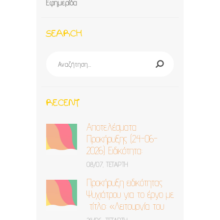
Εφημερίδα
SEARCH
Αναζήτηση
για:
RECENT
Αποτελέσματα
Προκήρυξης (24-06-
2026) Ειδικότητα:
Ψυχίατρος
08/07, ΤΕΤΆΡΤΗ
Προκήρυξη ειδικότητας
Ψυχιάτρου για το έργο με
τίτλο: «Λειτουργία του
ΚΔΗΦ ΓΑΪΤΑΝΑΚΙ στη