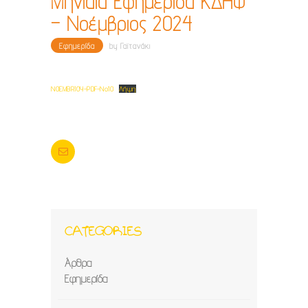
Μηνιαία Εφημερίδα ΚΔΗΦ
– Νοέμβριος 2024
Εφημερίδα
by
Γαϊτανάκι
NOEMBRIOY-PDF-No10
Λήψη
CATEGORIES
Άρθρα
Εφημερίδα