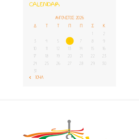
CALENDAR
ΑΎΓΟΥΣΤΟΣ 2026
Δ
Τ
Τ
Π
Π
Σ
Κ
1
2
3
4
5
6
7
8
9
10
11
12
13
14
15
16
17
18
19
20
21
22
23
24
25
26
27
28
29
30
31
« ΙΟΎΛ