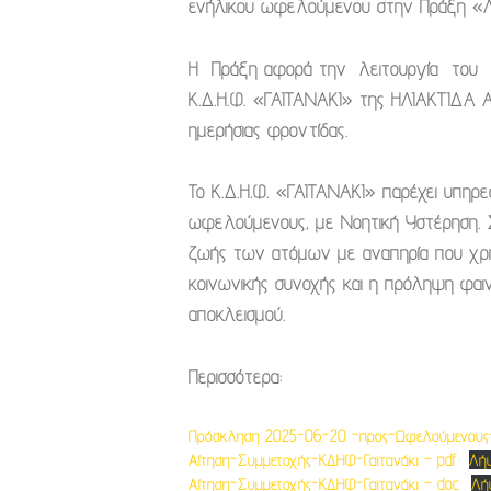
ενήλικου ωφελούμενου
στην Πράξη
«Λ
Η Πράξη αφορά την λειτουργία του 
Κ.Δ.Η.Φ. «ΓΑΙΤΑΝΑΚΙ» της ΗΛΙΑΚΤΙΔΑ Α
ημερήσιας φροντίδας.
Το Κ.Δ.Η.Φ. «ΓΑΙΤΑΝΑΚΙ» παρέχει υπηρ
ωφελούμενους
, με Νοητική Υστέρηση
.
ζωής των ατόμων με αναπηρία που χρήζ
κοινωνικής συνοχής και η πρόληψη φαιν
αποκλεισμού.
Περισσότερα:
Πρόσκληση 2025-06-20 -προς-Ωφελούμενους-
Αίτηση-Συμμετοχής-ΚΔΗΦ-Γαϊτανάκι – pdf
Λή
Αίτηση-Συμμετοχής-ΚΔΗΦ-Γαϊτανάκι – doc
Λή