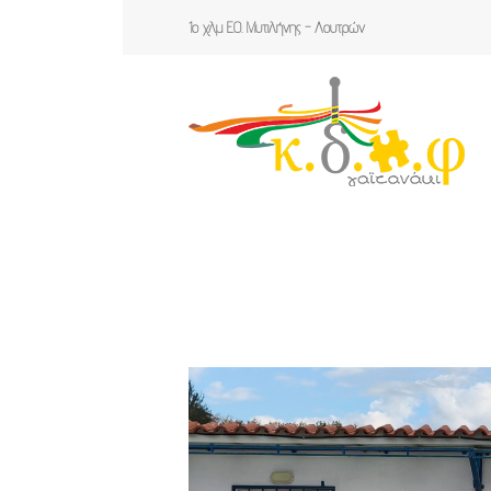
1ο χλμ Ε.Ο. Μυτιλήνης - Λουτρών