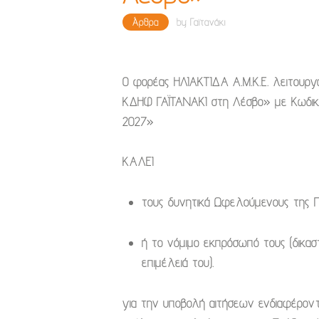
Άρθρα
by
Γαϊτανάκι
Ο φορέας ΗΛΙΑΚΤΙΔΑ Α.Μ.Κ.Ε. λειτουργ
ΚΔΗΦ ΓΑΪΤΑΝΑΚΙ στη Λέσβο» με Κωδικό
2027»
ΚΑΛΕΙ
τους δυνητικά Ωφελούμενους της 
ή το νόμιμο εκπρόσωπό τους (δικασ
επιμέλειά του).
για την
υποβολή αιτήσεων
ενδιαφέρον