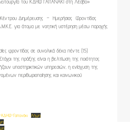
ειτουργία του ΚΔΗΦ ΓΑΪΤΑΝΑΚΙ στη Λέσβο»
Κέντρου Διημέρευσης – Ημερήσιας Φροντίδας
.Μ.Κ.Ε. για άτομα με νοητική υστέρηση μέσω παροχής
εσίες φροντίδας σε συνολικά
δέκα πέντε (15)
 Στόχοι
της πράξης είναι η βελτίωση της ποιότητας
ουν υποστηρικτικών υπηρεσιών, η ενίσχυση της
ομένων περιθωριοποίησης και κοινωνικού
ΚΔΗΦ-Γαϊτανάκι
Λήψη
ψη
ψη