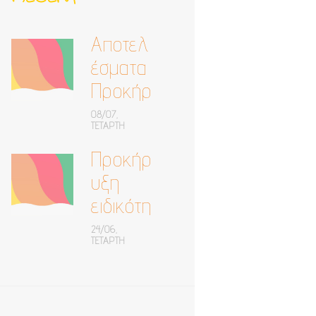
Αποτελ
έσματα
Προκήρ
υξης
08/07,
ΤΕΤΆΡΤΗ
(24-
Προκήρ
06-
υξη
2026)
ειδικότη
Ειδικότη
τας
τα:
24/06,
ΤΕΤΆΡΤΗ
Ψυχιάτ
Ψυχίατ
ρου για
ρος
το