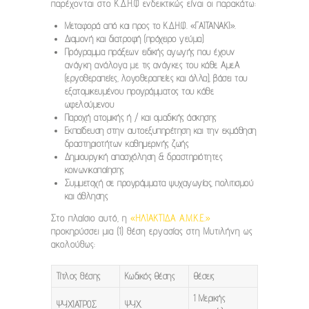
παρέχονται στο Κ.Δ.Η.Φ ενδεικτικώς είναι οι παρακάτω:
Μεταφορά από και προς το Κ.Δ.Η.Φ. «ΓΑΙΤΑΝΑΚΙ».
Διαμονή και διατροφή (πρόχειρο γεύμα)
Πρόγραμμα πράξεων ειδικής αγωγής που έχουν
ανάγκη ανάλογα με τις ανάγκες του κάθε ΑμεΑ
(εργοθεραπείες, λογοθεραπείες και άλλα), βάσει του
εξατομικευμένου προγράμματος του κάθε
ωφελούμενου
Παροχή ατομικής ή / και ομαδικής άσκησης
Εκπαίδευση στην αυτοεξυπηρέτηση και την εκμάθηση
δραστηριοτήτων καθημερινής ζωής
Δημιουργική απασχόληση & δραστηριότητες
κοινωνικοποίησης
Συμμετοχή σε προγράμματα ψυχαγωγίας, πολιτισμού
και άθλησης
Στο πλαίσιο αυτό, η
«ΗΛΙΑΚΤΙΔΑ Α.Μ.Κ.Ε.»
προκηρύσσει μια (1) θέση εργασίας στη Μυτιλήνη ως
ακολούθως:
Τίτλος θέσης
Κωδικός Θέσης
Θέσεις
1 Μερικής
ΨΥΧΙΑΤΡΟΣ
ΨΥΧ.