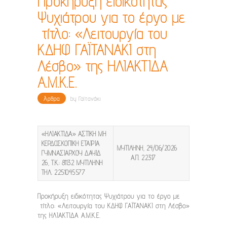
Προκήρυξη ειδικότητας
Ψυχιάτρου για το έργο με
τίτλο: «Λειτουργία του
ΚΔΗΦ ΓΑΪΤΑΝΑΚΙ στη
Λέσβο» της ΗΛΙΑΚΤΙΔΑ
Α.Μ.Κ.Ε.
Άρθρα
by
Γαϊτανάκι
«ΗΛΙΑΚΤΙΔΑ»
ΑΣΤΙΚΗ ΜΗ
ΚΕΡΔΟΣΚΟΠΙΚΗ ΕΤΑΙΡΙΑ
ΜΥΤΙΛΗΝΗ
, 24/06/2026
ΓΥΜΝΑΣΙΑΡΧΟΥ ΔΑΥΙΔ
Α.Π
. 22317
26, Τ.Κ.: 81132 ΜΥΤΙΛΗΝΗ
ΤΗΛ. 2251045577
Προκήρυξη ειδικότητας Ψυχιάτρου για το έργο με
τίτλο: «Λειτουργία του ΚΔΗΦ ΓΑΪΤΑΝΑΚΙ στη Λέσβο»
της
ΗΛΙΑΚΤΙΔΑ Α.Μ.Κ.Ε.