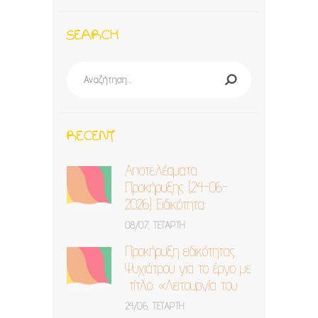
SEARCH
Αναζήτηση
για:
RECENT
Αποτελέσματα
Προκήρυξης (24-06-
2026) Ειδικότητα:
Ψυχίατρος
08/07, ΤΕΤΆΡΤΗ
Προκήρυξη ειδικότητας
Ψυχιάτρου για το έργο με
τίτλο: «Λειτουργία του
ΚΔΗΦ ΓΑΪΤΑΝΑΚΙ στη
24/06, ΤΕΤΆΡΤΗ