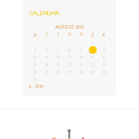
Λέσβο» της ΗΛΙΑΚΤΙΔΑ
Α.Μ.Κ.Ε.
CALENDAR
ΑΎΓΟΥΣΤΟΣ 2026
Δ
Τ
Τ
Π
Π
Σ
Κ
1
2
3
4
5
6
7
8
9
10
11
12
13
14
15
16
17
18
19
20
21
22
23
24
25
26
27
28
29
30
31
« ΙΟΎΛ