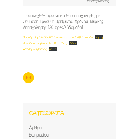
απασχόλησης
Το επιλεχθέν προσωπικό θα απασχοληθεί, με
Σύμβαση Έργου ή Ορισμένου Χρόνου, Μερικής
Απασχόλησης (20 ώρες/εβδομάδα).
Προκήρυξη 24-06-2026 -Ψυχίατρος-ΚΔΗΦ Γαιτανάκι
Λήψη
Υπεύθυνη Δήλωση Μη Καταδίκης
Λήψη
Αίτηση Ψυχίατρος
Λήψη
CATEGORIES
Άρθρα
Εφημερίδα