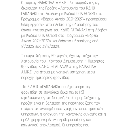
Ο φορέας ΗΛΙΑΚΤΙΔΑ Α.Μ.Κ.Ε. λειτουργώντας ως
δικαιούχος της Πράξης «Λειτουργία του ΚΔΗΦ
ΓΑΪΤΑΝΑΚΙ στη Λέσβο» με Κωδικό ΟΠΣ 6018211 στο
Πρόγραμμα «Βόρειο Αιγαίο 2021-2027» προκηρύσσει
θέση εργασίας στο πλαίσιο της υλοποίησης του
έργου
«Λειτουργία του ΚΔΗΦ ΓΑΪΤΑΝΑΚΙ στη Λέσβο»
με Κωδικό ΟΠΣ 6018211 στο Πρόγραμμα «Βόρειο
Αιγαίο 2021-2027» και διάρκεια υλοποίησης από
1/1/2025 έως 31/12/2029.
Το έργο, διάρκειας 60 μηνών, έχει ως στόχο την
λειτουργία του Κέντρου Διημέρευσης – Ημερήσιας
Φροντίδας Κ.Δ.Η.Φ. «ΓΑΙΤΑΝΑΚΙ» της ΗΛΙΑΚΤΙΔΑ
Α.Μ.Κ.Ε. για άτομα με νοητική υστέρηση μέσω
παροχής ημερήσιας φροντίδας.
Το Κ.Δ.Η.Φ. «ΓΑΙΤΑΝΑΚΙ» παρέχει υπηρεσίες
φροντίδας σε συνολικά δέκα πέντε (15)
ωφελούμενους, με Νοητική Υστέρηση. Στόχοι της
πράξης είναι η βελτίωση της ποιότητας ζωής των
ατόμων με αναπηρία που χρήζουν υποστηρικτικών
υπηρεσιών, η ενίσχυση της κοινωνικής συνοχής και η
πρόληψη φαινομένων περιθωριοποίησης και
κοινωνικού αποκλεισμού. Οι υπηρεσίες που